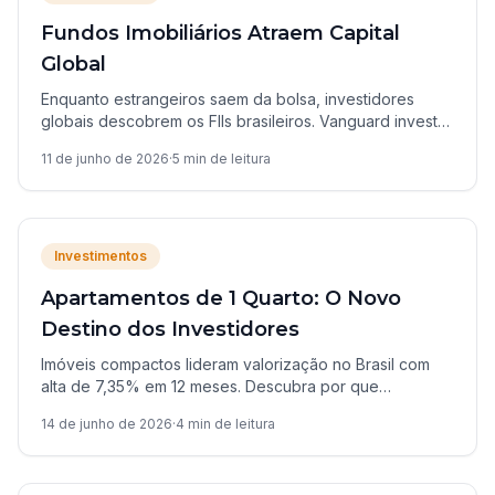
Fundos Imobiliários Atraem Capital
Global
Enquanto estrangeiros saem da bolsa, investidores
globais descobrem os FIIs brasileiros. Vanguard investe
R$ 450 milhões e sinaliza oportunidade de crescimento.
11 de junho de 2026
·
5
min de leitura
Investimentos
Apartamentos de 1 Quarto: O Novo
Destino dos Investidores
Imóveis compactos lideram valorização no Brasil com
alta de 7,35% em 12 meses. Descubra por que
investidores apostam em unidades de um dormitório.
14 de junho de 2026
·
4
min de leitura