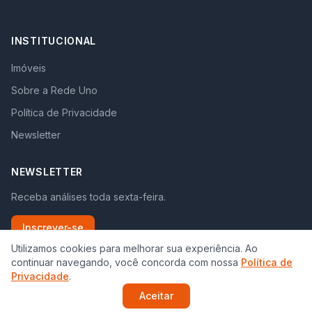
INSTITUCIONAL
Imóveis
Sobre a Rede Uno
Política de Privacidade
Newsletter
NEWSLETTER
Receba análises toda sexta-feira.
Inscrever-se
Utilizamos cookies para melhorar sua experiência. Ao
continuar navegando, você concorda com nossa
Política de
Privacidade
.
Aceitar
©
2026
Rede Uno. Todos os direitos reservados.