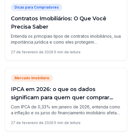
Dicas para Compradores
Contratos Imobiliários: O Que Você
Precisa Saber
Entenda os principais tipos de contratos imobiliários, sua
importância jurídica e como eles protegem
compradores, vendedores e locatários.
27 de fevereiro de 2026
·
5
min de leitura
Mercado Imobiliário
IPCA em 2026: o que os dados
significam para quem quer comprar
imóvel
Com IPCA de 0,33% em janeiro de 2026, entenda como
a inflação e os juros do financiamento imobiliário afetam
seu poder de compra.
27 de fevereiro de 2026
·
5
min de leitura