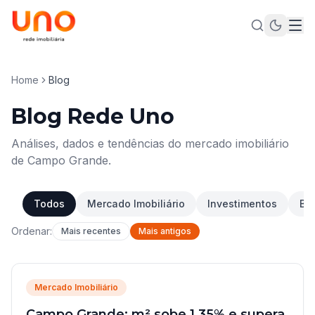
Home
Blog
Blog Rede Uno
Análises, dados e tendências do mercado imobiliário
de Campo Grande.
Todos
Mercado Imobiliário
Investimentos
Bai
Ordenar:
Mais recentes
Mais antigos
Mercado Imobiliário
Campo Grande: m² sobe 1,35% e supera