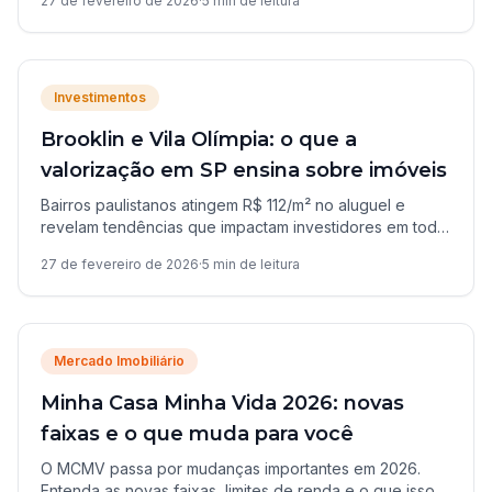
27 de fevereiro de 2026
·
5
min de leitura
Investimentos
Brooklin e Vila Olímpia: o que a
valorização em SP ensina sobre imóveis
Bairros paulistanos atingem R$ 112/m² no aluguel e
revelam tendências que impactam investidores em todo
o Brasil, incluindo Campo Grande.
27 de fevereiro de 2026
·
5
min de leitura
Mercado Imobiliário
Minha Casa Minha Vida 2026: novas
faixas e o que muda para você
O MCMV passa por mudanças importantes em 2026.
Entenda as novas faixas, limites de renda e o que isso