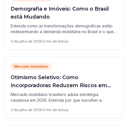
Demografia e Imóveis: Como o Brasil
está Mudando
Entenda como as transformações demográficas estão
redesenhando a demanda imobiliária no Brasil e o que
isso significa para compradores e investidores.
4 de julho de 2026
·
5
min de leitura
Mercado Imobiliário
Otimismo Seletivo: Como
Incorporadoras Reduzem Riscos em
2026
Mercado imobiliário brasileiro adota estratégia
cautelosa em 2026. Entenda por que escolher a
localização certa e o timing perfeito nunca foi tão
3 de julho de 2026
·
5
min de leitura
importante.