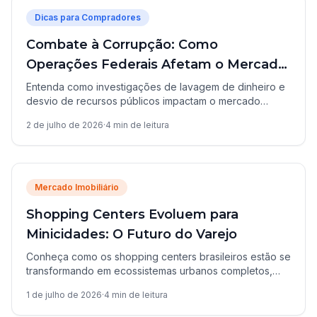
Dicas para Compradores
Combate à Corrupção: Como
Operações Federais Afetam o Mercado
Imobiliário
Entenda como investigações de lavagem de dinheiro e
desvio de recursos públicos impactam o mercado
imobiliário brasileiro e a segurança das transações.
2 de julho de 2026
·
4
min de leitura
Mercado Imobiliário
Shopping Centers Evoluem para
Minicidades: O Futuro do Varejo
Conheça como os shopping centers brasileiros estão se
transformando em ecossistemas urbanos completos,
integrando moradia, saúde e educação.
1 de julho de 2026
·
4
min de leitura