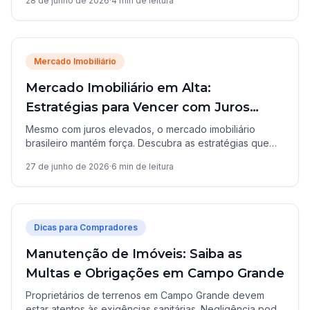
28 de junho de 2026
·
4
min de leitura
Mercado Imobiliário
Mercado Imobiliário em Alta:
Estratégias para Vencer com Juros
Elevados
Mesmo com juros elevados, o mercado imobiliário
brasileiro mantém força. Descubra as estratégias que
incorporadoras precisam adotar para se destacar em
27 de junho de 2026
·
6
min de leitura
2026.
Dicas para Compradores
Manutenção de Imóveis: Saiba as
Multas e Obrigações em Campo Grande
Proprietários de terrenos em Campo Grande devem
estar atentos às exigências sanitárias. Negligência pode