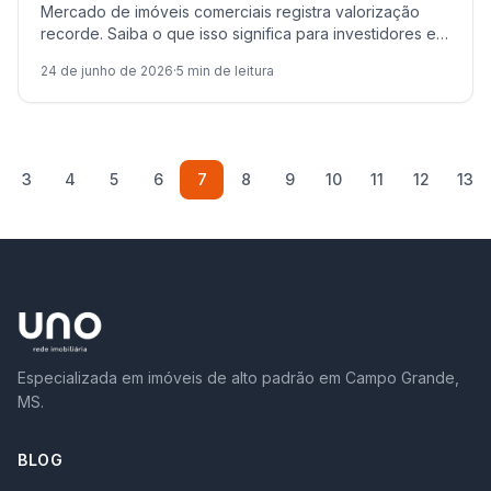
Mercado de imóveis comerciais registra valorização
recorde. Saiba o que isso significa para investidores e
empresários em busca de oportunidades.
24 de junho de 2026
·
5
min de leitura
3
4
5
6
7
8
9
10
11
12
13
Especializada em imóveis de alto padrão em Campo Grande,
MS.
BLOG