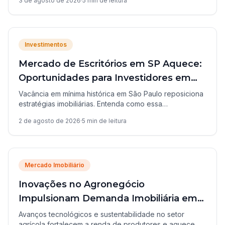
3 de agosto de 2026
·
5
min de leitura
saber.
Investimentos
Mercado de Escritórios em SP Aquece:
Oportunidades para Investidores em
Campo Grande
Vacância em mínima histórica em São Paulo reposiciona
estratégias imobiliárias. Entenda como essa
recuperação cria oportunidades de diversificação e
2 de agosto de 2026
·
5
min de leitura
rentabilidade para investidores em cidades médias
como Campo Grande, MS.
Mercado Imobiliário
Inovações no Agronegócio
Impulsionam Demanda Imobiliária em
MS
Avanços tecnológicos e sustentabilidade no setor
agrícola fortalecem a renda de produtores e aquece o