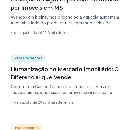
por Imóveis em MS
Avanços em bioinsumos e tecnologia agrícola aumentam
a rentabilidade do produtor rural, gerando ciclos de
investimento que transformam o mercado imobiliário de
4 de agosto de 2026
·
6
min de leitura
Campo Grande e MS.
Para Corretores
Humanização no Mercado Imobiliário: O
Diferencial que Vende
Corretor em Campo Grande transforma entregas de
imóveis em experiências memoráveis com música ao
vivo, gerando conexão genuína com clientes e
4 de agosto de 2026
·
6
min de leitura
diferencial competitivo real.
Investimentos