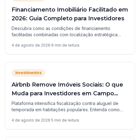
Financiamento Imobiliário Facilitado em
2026: Guia Completo para Investidores
Descubra como as condições de financiamento
facilitadas combinadas com localização estratégica
criam oportunidades reais no mercado imobiliário
4 de agosto de 2026
·
6
min de leitura
brasileiro em 2026.
Investimentos
Airbnb Remove Imóveis Sociais: O que
Muda para Investidores em Campo
Grande
Plataforma intensifica fiscalização contra aluguel de
temporada em habitações populares. Entenda como
regularizar seus anúncios e evitar bloqueios em MS.
4 de agosto de 2026
·
5
min de leitura