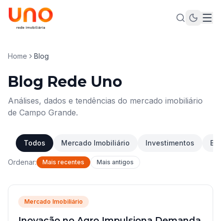
Home
Blog
Blog Rede Uno
Análises, dados e tendências do mercado imobiliário
de Campo Grande.
Todos
Mercado Imobiliário
Investimentos
Bai
Ordenar:
Mais recentes
Mais antigos
Mercado Imobiliário
Inovação no Agro Impulsiona Demanda